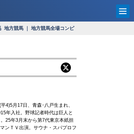
馬
地方競馬
地方競馬全場コンピ
(平4)5月17日、青森･八戸生まれ、
015年入社。野球記者時代は巨人と
。25年3月末から第7代東京本紙担
マンＴＶ出演。サウナ・スパプロフ