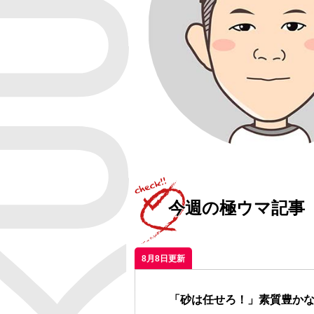
今週の極ウマ記事
8月8日更新
「砂は任せろ！」素質豊か