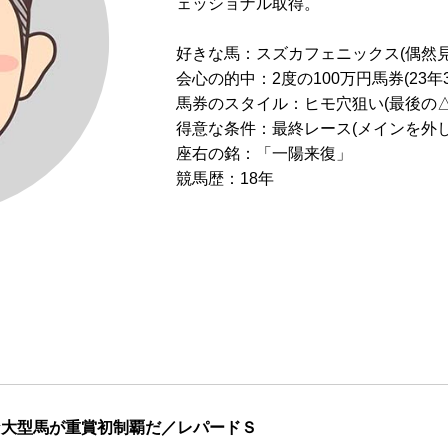
ェッショナル取得。
よくあるお問い合わせ
好きな馬：スズカフェニックス(偶然見
会心の的中：2度の100万円馬券(23年3
馬券のスタイル：ヒモ穴狙い(最後の△
得意な条件：最終レース(メインを外
座右の銘：「一陽来復」
競馬歴：18年
な大型馬が重賞初制覇だ／レパードＳ