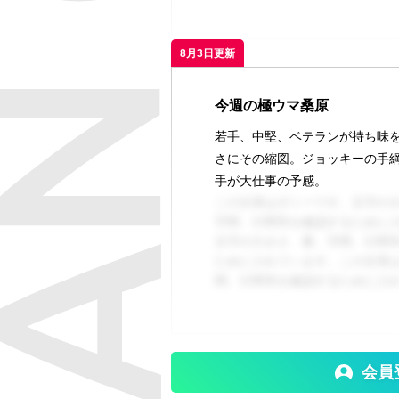
8月3日更新
今週の極ウマ桑原
若手、中堅、ベテランが持ち味
さにその縮図。ジョッキーの手綱
手が大仕事の予感。
この文章はダミーです。文字の
字間、行間等を確認するために
文字の大きさ、量、字間、行間
ために入れています。この文章
間、行間等を確認するために入
会員