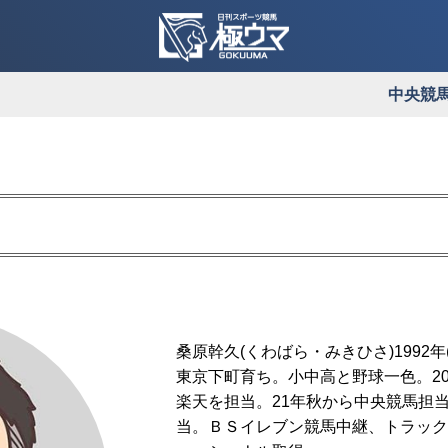
中央競
ログイン
会員登録
中央競馬
地方競馬
桑原幹久(くわばら・みきひさ)1992年
東京下町育ち。小中高と野球一色。2
楽天を担当。21年秋から中央競馬担当
地方競馬全場コンピ
当。ＢＳイレブン競馬中継、トラック