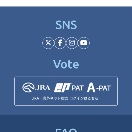
SNS
Vote